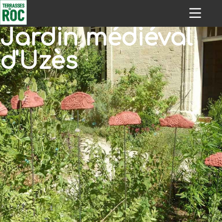
Jardin médiéval
d'Uzès