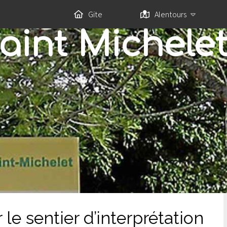
Gite
Alentours
aint Michele
le sentier d’interprétation