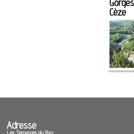
Gorges 
Cèze
Adresse
Les Terrasses du Roc