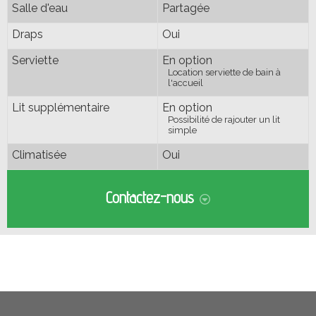
Salle d'eau
Partagée
Draps
Oui
Serviette
En option
Location serviette de bain à
l'accueil
Lit supplémentaire
En option
Possibilité de rajouter un lit
simple
Climatisée
Oui
Contactez-nous
Je voudrais être rappelé(e)
06 73 91 03 31
Envoyer
Adresse email
Message