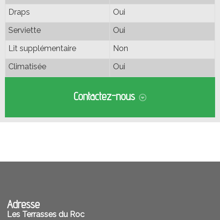
Draps
Oui
Serviette
Oui
Lit supplémentaire
Non
Climatisée
Oui
Contactez-nous
Je voudrais être rappelé(e)
06 73 91 03 31
Envoyer
Adresse email
Message
Adresse
Les Terrasses du Roc