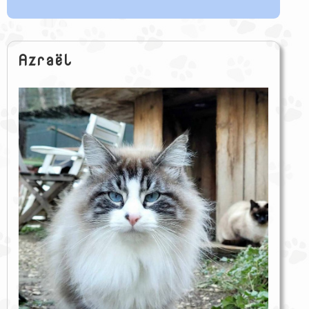
Azraël