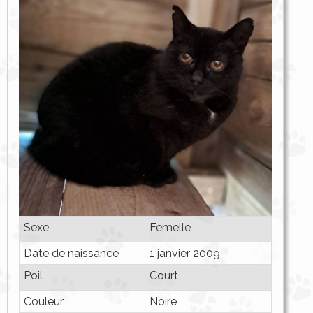
Sexe
Femelle
Date de naissance
1 janvier 2009
Poil
Court
Couleur
Noire