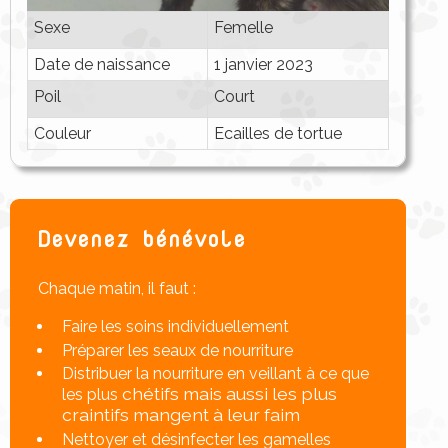
Sexe
Femelle
Date de naissance
1 janvier 2023
Poil
Court
Couleur
Ecailles de tortue
Devenez bénévole
Chaque matin, il faut :
Faire les soins individuellement
Préparer les seaux de nourriture
Distribuer la nourriture en veillant à ce que
chétifs mais aussi les plus
les plus
craintifs mangent à leur faim
Nettoyer et désinfecter les gamelles