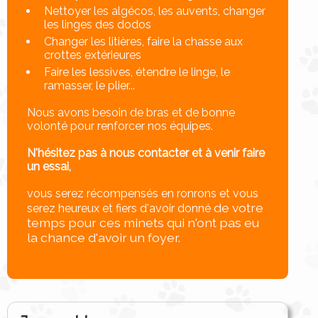
Nettoyer les algécos, les auvents, changer
les linges des dodos
Changer les litières, faire la chasse aux
crottes extérieures
Faire les lessives, étendre le linge, le
ramasser, le plier...
Nous avons besoin de bras et de bonne
volonté pour renforcer nos équipes.
N'hésitez pas à
nous contacter
et à venir faire
un essai,
vous serez récompensés en ronrons et vous
de votre
serez heureux et fiers d'avoir donné
temps pour ces minets qui n'ont pas eu
la chance d'avoir un foyer.