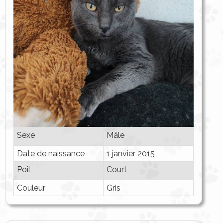
Sexe
Mâle
Date de naissance
1 janvier 2015
Poil
Court
Couleur
Gris