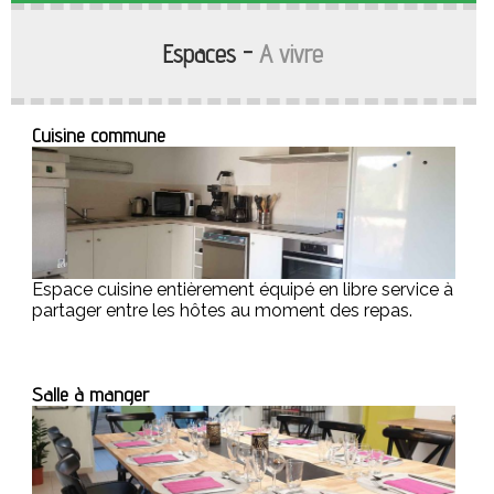
Espaces -
A vivre
Grande chambre familiale traversante de plain-pied
donnant sur la terrasse, équipée d'un espace parental
Grande chambre indépendante de plain-pied,
et d'un espace lits cabine avec salle de bains privative.
accessible par la cour, avec lit parental, lits cabine et
salles de bains privatives.
Cuisine commune
Espace cuisine entièrement équipé en libre service à
partager entre les hôtes au moment des repas.
Salle à manger