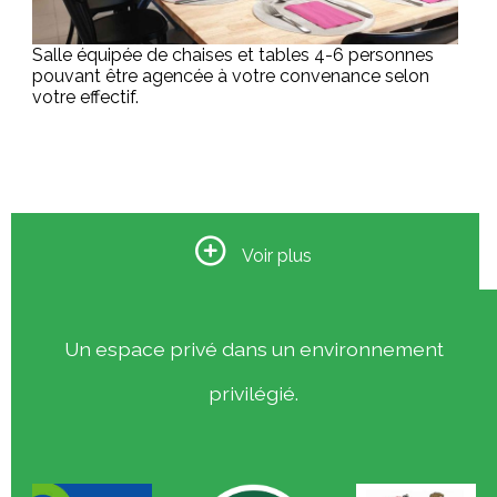
Salle équipée de chaises et tables 4-6 personnes
pouvant être agencée à votre convenance selon
votre effectif.
Terrasse
Rooftop
Bibliothèque
Voir plus
Coté sud-est du gîte, terrasse spacieuse de 90 m²
Un espace privé dans un environnement
entièrement aménagée en rez de chaussée.
Toit terrasse du gite de façon à se prélasser sur les
banquettes palette en sirotant votre boisson préférée !
Plus de 500 livres classés par thème et mis à
privilégié.
disposition pendant toute la durée de votre séjour.