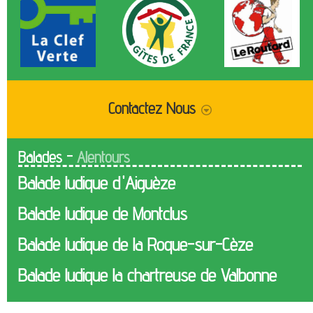
Contactez Nous
Je voudrais être rappelé(e)
Envoyer
Adresse email
Message
Balades -
Alentours
Balade ludique d'Aiguèze
Balade ludique de Montclus
Balade ludique de la Roque-sur-Cèze
Balade ludique la chartreuse de Valbonne